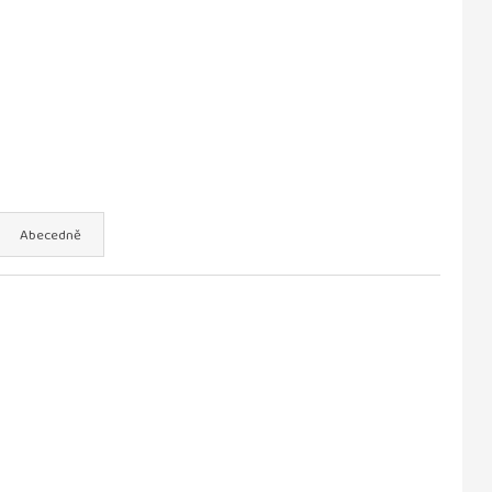
a kája a bambuláček -
Abecedně