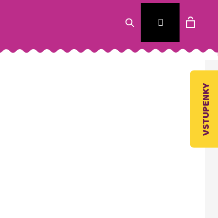
Hledat
Nákup
Přihlášení
košík
VSTUPENKY
Následující