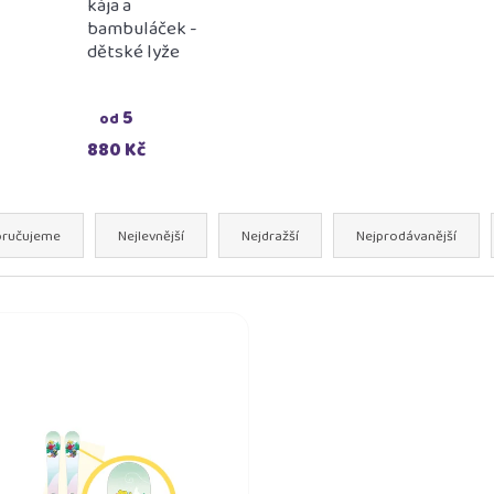
kája a
bambuláček -
dětské lyže
nová lollipopz - osuška
lama dance tričk
růžová
349 Kč
5
349 Kč
od
880 Kč
ručujeme
Nejlevnější
Nejdražší
Nejprodávanější