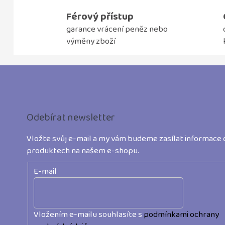
Férový přístup
garance vrácení peněz nebo
výměny zboží
Z
á
p
Odebírat newsletter
a
t
Vložte svůj e-mail a my vám budeme zasílat informace 
produktech na našem e-shopu.
í
E-mail
Vložením e-mailu souhlasíte s
podmínkami ochrany