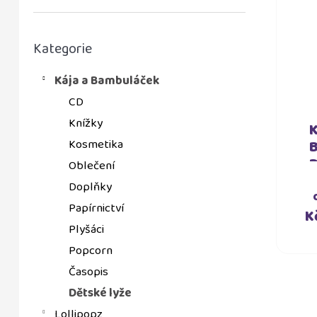
p
o
r
Přeskočit
d
o
Kategorie
kategorie
u
d
Kája a Bambuláček
k
u
CD
t
k
Knížky
ů
t
Kosmetika
ů
Oblečení
Doplňky
Papírnictví
K
Plyšáci
Popcorn
Časopis
Dětské lyže
Lollipopz