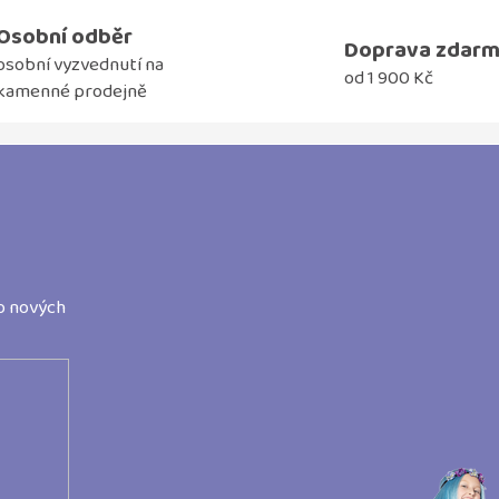
Osobní odběr
Doprava zdar
osobní vyzvednutí na
od 1 900 Kč
kamenné prodejně
o nových