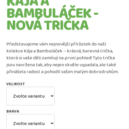
KÁJA A
tričko
BAMBULÁČEK -
bláznivá
show
NOVÁ TRIČKA
2024
349
Kč
Představujeme vám nejnovější přírůstek do naší
kolekce Kája a Bambuláček – krásná, barevná trička,
která si vaše děti zamilují na první pohled! Tyto trička
jsou navržena tak, aby nejen skvěle vypadala, ale také
přinášela radost a pohodlí vašim malým dobrodruhům.
VELIKOST
BARVA