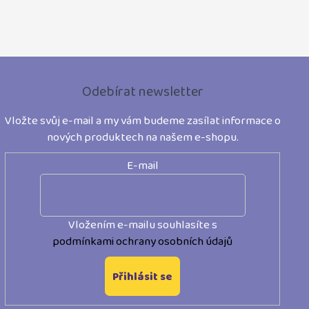
Z
á
Odebírat newsletter
p
Vložte svůj e-mail a my vám budeme zasílat informace o
a
nových produktech na našem e-shopu.
t
E-mail
í
Vložením e-mailu souhlasíte s
podmínkami ochrany osobních údajů
Přihlásit se