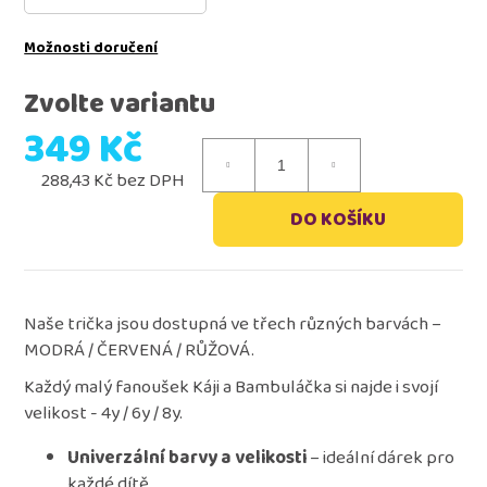
Možnosti doručení
Zvolte variantu
349 Kč
288,43 Kč bez DPH
Měrná
DO KOŠÍKU
cena:
Naše trička jsou dostupná ve třech různých barvách –
MODRÁ / ČERVENÁ / RŮŽOVÁ.
Každý malý fanoušek Káji a Bambuláčka si najde i svojí
velikost - 4y / 6y / 8y.
Univerzální barvy a velikosti
– ideální dárek pro
každé dítě.