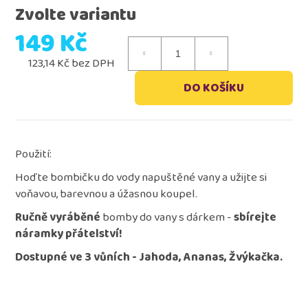
Zvolte variantu
149 Kč
123,14 Kč bez DPH
Měrná
DO KOŠÍKU
cena:
Použití:
Hoďte bombičku do vody napuštěné vany a užijte si
voňavou, barevnou a úžasnou koupel.
Ručně vyráběné
bomby do vany s dárkem -
sbírejte
náramky přátelství!
Dostupné ve 3 vůních - Jahoda, Ananas, Žvýkačka.