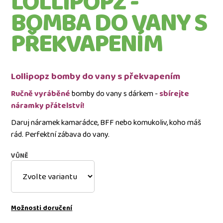
LOLLIPOPZ -
pytel
BOMBA DO VANY S
-
více
PŘEKVAPENÍM
variant
2
890
Kč
Lollipopz bomby do vany s překvapením
Ručně vyráběné
bomby do vany s dárkem -
sbírejte
náramky přátelství!
Daruj náramek kamarádce, BFF nebo komukoliv, koho máš
rád. Perfektní zábava do vany.
VŮNĚ
Možnosti doručení