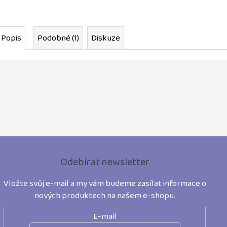
Popis
Podobné (1)
Diskuze
Z
á
Odebírat newsletter
p
Vložte svůj e-mail a my vám budeme zasílat informace o
a
nových produktech na našem e-shopu.
t
E-mail