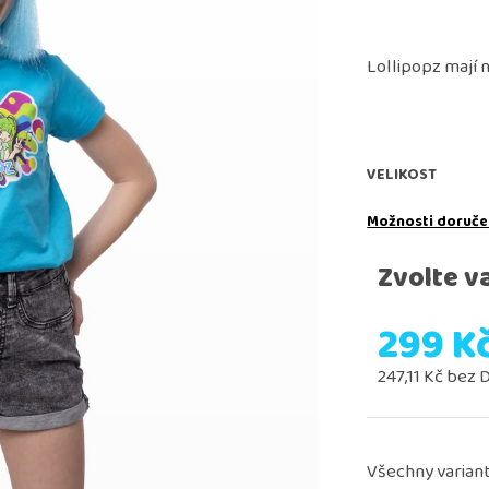
nová lollipopz - osuška
lama dance tričk
Lollipopz mají
růžová
349 Kč
349 Kč
VELIKOST
Možnosti doruče
Zvolte v
299 K
247,11 Kč bez
Měrná
cena:
Všechny variant