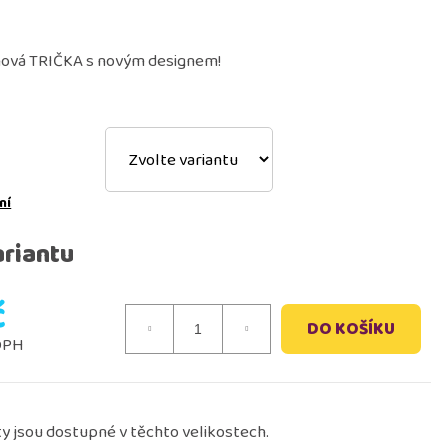
a kája a bambuláček -
 nová TRIČKA s novým designem!
ní
ariantu
č
DO KOŠÍKU
 DPH
y jsou dostupné v těchto velikostech.