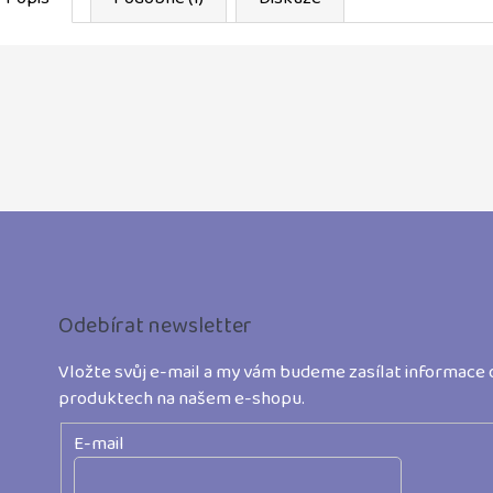
Z
á
p
Odebírat newsletter
a
t
Vložte svůj e-mail a my vám budeme zasílat informace 
produktech na našem e-shopu.
í
E-mail