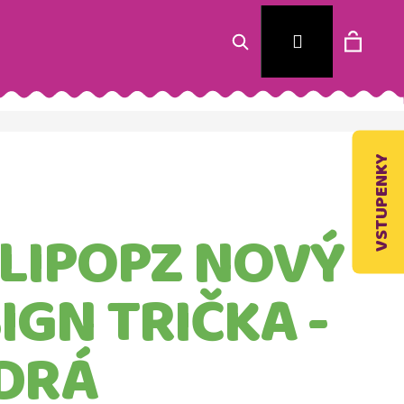
Hledat
Nákup
Přihlášení
košík
VSTUPENKY
LIPOPZ NOVÝ
IGN TRIČKA -
DRÁ
Následující