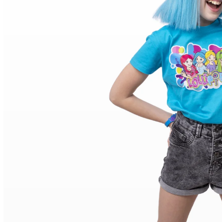
lollipopz - lepicí tyčinka
55 Kč