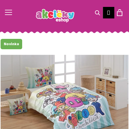
K
o
Hledat
Nák
Přihláš
Zpět
Zpět
š
í
C
koš
k
o
Novinka
p
o
t
ř
e
b
u
j