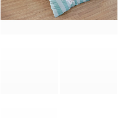
e
t
e
n
a
j
í
t
?
Hledat