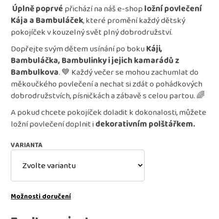
kája
Úplně poprvé
přichází na náš e-shop
ložní povlečení
a
Kája a Bambuláček
, které promění každý dětský
bambuláček
-
pokojíček v kouzelný svět plný dobrodružství.
růžová
Dopřejte svým dětem usínání po boku
Káji,
349
Bambuláčka, Bambulinky i jejich kamarádů z
Kč
Bambulkova
. 💙 Každý večer se mohou zachumlat do
měkoučkého povlečení a nechat si zdát o pohádkových
dobrodružstvích, písničkách a zábavě s celou partou. 🌈
A pokud chcete pokojíček doladit k dokonalosti, můžete
ložní povlečení doplnit i
dekorativním polštářkem.
VARIANTA
Možnosti doručení