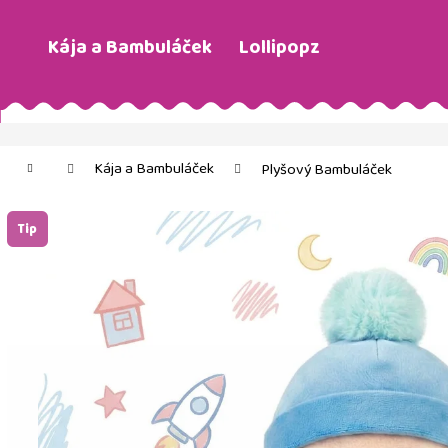
K
o
Kája a Bambuláček
Lollipopz
Zpět
Zpět
š
do
do
í
Co potřebujete najít?
obchodu
obchodu
k
Domů
Kája a Bambuláček
Plyšový Bambuláček
Tip