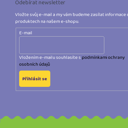
Odebírat newsletter
a
t
Vložte svůj e-mail a my vám budeme zasílat informace 
produktech na našem e-shopu.
í
E-mail
Vložením e-mailu souhlasíte s
podmínkami ochrany
osobních údajů
Přihlásit se