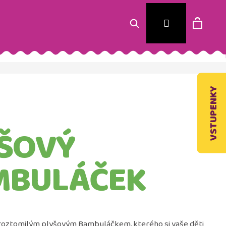
Hledat
Nákup
Přihlášení
košík
VSTUPENKY
ŠOVÝ
MBULÁČEK
Následující
roztomilým plyšovým Bambuláčkem, kterého si vaše děti