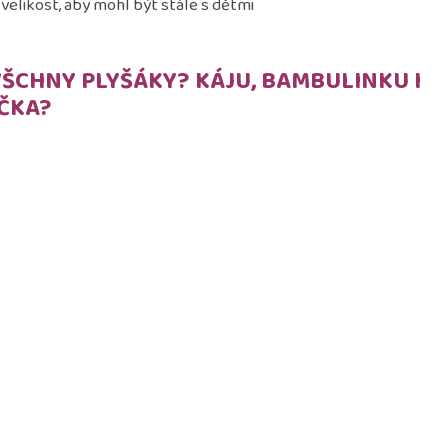
velikost, aby mohl být stále s dětmi
VŠCHNY PLYŠÁKY? KÁJU, BAMBULINKU I
ČKA?