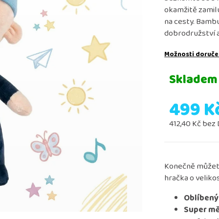
okamžitě zamiluj
na cesty. Bamb
nová lollipopz - osuška
lama dance tričk
dobrodružství a
růžová
349 Kč
349 Kč
Možnosti doruče
Skladem
499 K
412,40 Kč bez
Měrná
cena:
Konečně můžete
hračka o veliko
Oblíben
Super mě