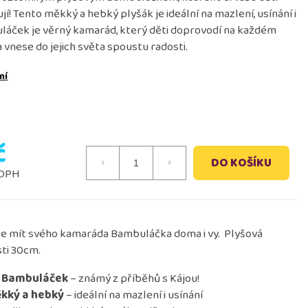
í! Tento měkký a hebký plyšák je ideální na mazlení, usínání i
uláček je věrný kamarád, který děti doprovodí na každém
a kája a bambuláček -
 vnese do jejich světa spoustu radosti.
ní
č
DO KOŠÍKU
 DPH
 mít svého kamaráda Bambuláčka doma i vy. Plyšová
sti 30cm.
ý Bambuláček
– známý z příběhů s Kájou!
kký a hebký
– ideální na mazlení i usínání