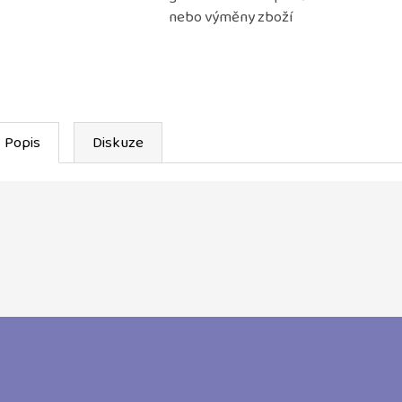
nebo výměny zboží
Popis
Diskuze
Z
á
p