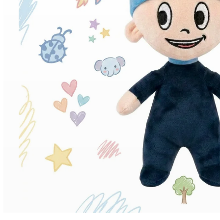
lollipopz - lepicí tyčinka
55 Kč