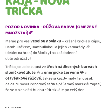
KÁJA - NOVÁ
čedar
TRIČKA
99
Kč
POZOR NOVINKA - RŮŽOVÁ BARVA (OMEZENÉ
MNOŽSTVÍ)💕
Máme pro vás
veselou novinku
– krásná trička s Kájou,
Bambuláčkem, Bambulinkou a jejich kamarády! 🎉
Ideální na hraní, do školky i na každodenní
dobrodružství!
Trička jsou dostupná ve
třech nádherných barvách
–
sluníčkově žluté
🌞 a
energické červené
❤️ a
červánkově růžové,
takže si každý malý fanoušek
najde tu svou! Pohodlný střih a příjemný materiál zajistí,
že se v nich děti budou cítit skvěle po celý den.