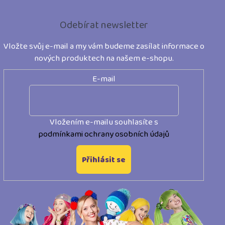
Z
á
Odebírat newsletter
p
Vložte svůj e-mail a my vám budeme zasílat informace o
a
nových produktech na našem e-shopu.
t
E-mail
í
Vložením e-mailu souhlasíte s
podmínkami ochrany osobních údajů
Přihlásit se