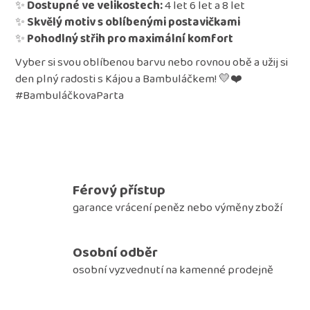
✨
Dostupné ve velikostech:
4 let 6 let a 8 let
✨
Skvělý motiv s oblíbenými postavičkami
✨
Pohodlný střih pro maximální komfort
Vyber si svou oblíbenou barvu nebo rovnou obě a užij si
den plný radosti s Kájou a Bambuláčkem! 💛❤️
#BambuláčkovaParta
Férový přístup
garance vrácení peněz nebo výměny zboží
Osobní odběr
osobní vyzvednutí na kamenné prodejně