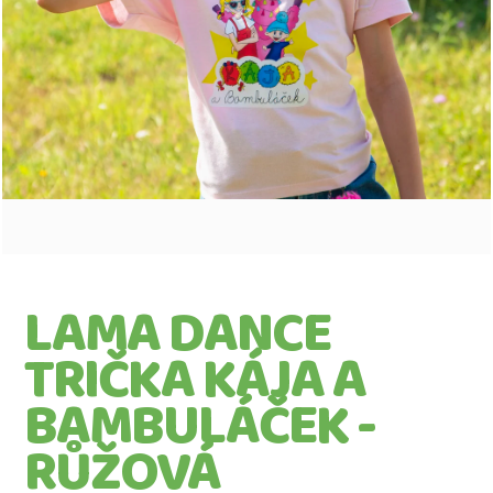
e
t
e
n
a
j
í
t
?
LAMA DANCE
TRIČKA KÁJA A
BAMBULÁČEK -
RŮŽOVÁ
Hledat