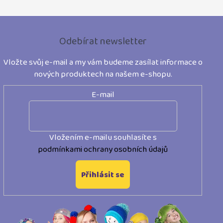
Z
á
Odebírat newsletter
p
Vložte svůj e-mail a my vám budeme zasílat informace o
a
nových produktech na našem e-shopu.
t
E-mail
í
Vložením e-mailu souhlasíte s
podmínkami ochrany osobních údajů
Přihlásit se