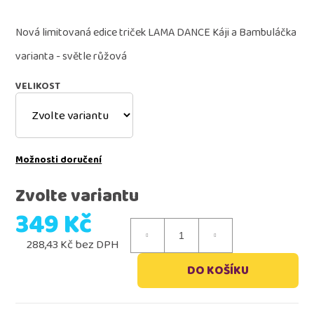
Nová limitovaná edice triček LAMA DANCE Káji a Bambuláčka
D
o
varianta - světle růžová
p
o
VELIKOST
r
u
č
u
Možnosti doručení
j
e
Zvolte variantu
m
e
349 Kč
288,43 Kč bez DPH
Měrná
DO KOŠÍKU
lollipopz
cena:
popcorn
-